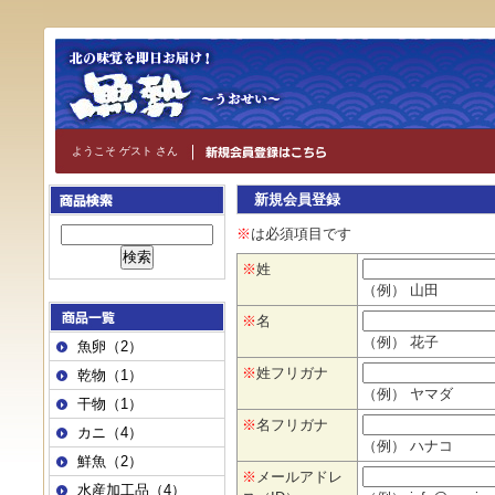
ようこそ ゲスト さん
新規会員登録
※
は必須項目です
※
姓
（例） 山田
※
名
（例） 花子
魚卵（2）
※
姓フリガナ
乾物（1）
（例） ヤマダ
干物（1）
※
名フリガナ
カニ（4）
（例） ハナコ
鮮魚（2）
※
メールアドレ
水産加工品（4）