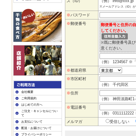
ス（ID）
（例） info@xxx.jp
※メールアドレス（ID）が
※
パスワード
※
郵便番号
郵便番号と住所の
してください。
※既に郵便番号及
意ください。
（例） 123456
※
都道府県
※
市区町村
（例） 千代田区
会社概要
※
住所
ご利用規約
（例） 神田淡路町1-2
はじめての方へ
※
電話番号
ご注文・キャンセルについ
（例） 0311112
て
メルマガ
受信しない
お支払について
配送・お届けについて
プライバシーポリシー