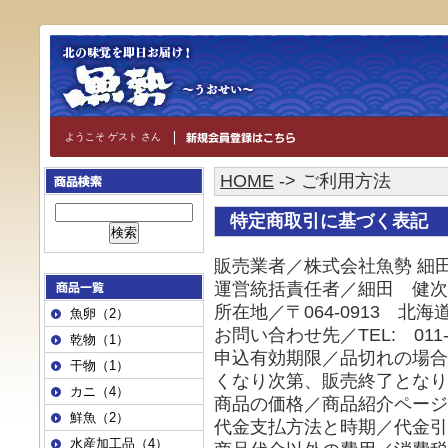
ようこそ ゲスト さん
HOME
-> ご利用方法
特定商取引に基づく表記
販売業者／株式会社魚勢 細
運営統括責任者／細田 健次
所在地／〒064-0913 北
魚卵（2）
お問い合わせ先／TEL: 011-51
乾物（1）
申込有効期限／品切れの場合
干物（1）
くなり次第、販売終了となり
カニ（4）
商品の価格／商品紹介ページ
鮮魚（2）
代金支払方法と時期／代金引
水産加工品（4）