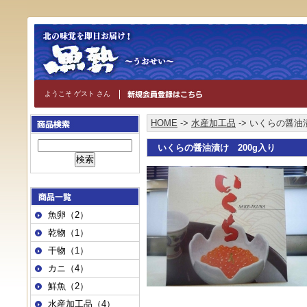
ようこそ ゲスト さん
HOME
->
水産加工品
-> いくらの醤油
いくらの醤油漬け 200g入り
魚卵（2）
乾物（1）
干物（1）
カニ（4）
鮮魚（2）
水産加工品（4）